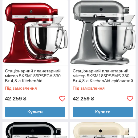
кондитерським, де за нормами санобробки вся посуд
повинна бути помыта в посудомийці. Та й не складно уявити,
як гальмувався ресторанний конвеєр необхідністю відтирати,
не поспішаючи, засохло тісто з насадок. Зрозуміло, мили їх
все ж, як швидше, тому насадки швидко дряпалися і темніли.
Віночок ж в принципі линял.
Стаціонарний планетарний
Стаціонарний планетарний
міксер 5KSM185PSECA 330
міксер 5KSM185PSEMS 330
Вт 4,8 л KitchenAid
Вт 4,8 л KitchenAid сріблястий
карамельне яблуко
Під замовлення
Під замовлення
42 259
42 259
₴
₴
Купити
Купити