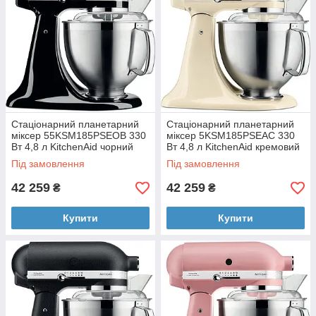
Стаціонарний планетарний
Стаціонарний планетарний
міксер 55KSM185PSEOB 330
міксер 5KSM185PSEAC 330
Вт 4,8 л KitchenAid чорний
Вт 4,8 л KitchenAid кремовий
онікс
Під замовлення
Під замовлення
42 259
42 259
₴
₴
Купити
Купити