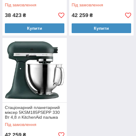
нікель
персиковий
Під замовлення
Під замовлення
38 423
42 259
₴
₴
Купити
Купити
Стаціонарний планетарний
міксер 5KSM185PSEPP 330
Вт 4,8 л KitchenAid пальма
Під замовлення
42 259
₴