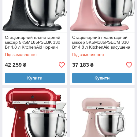
Стаціонарний планетарний
Стаціонарний планетарний
міксер 5KSM185PSEBK 330
міксер 5KSM185PSECM 330
Вт 4,8 л KitchenAid чорний
Вт 4,8 л KitchenAid висушена
чавун
троянда
Під замовлення
Під замовлення
42 259
37 183
₴
₴
Купити
Купити