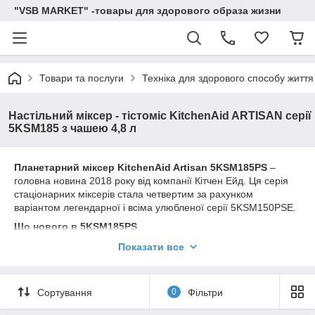
"VSB MARKET" -товары для здорового образа жизни
Товари та послуги
Техніка для здорового способу життя
Настільний міксер - тістоміс KitchenAid ARTISAN серії
5KSM185 з чашею 4,8 л
Планетарний міксер KitchenAid Artisan 5KSM185PS
–
головна новина 2018 року від компанії Кітчен Ейд. Ця серія
стаціонарних міксерів стала четвертим за рахунком
варіантом легендарної і всіма улюбленої серії 5KSM150PSE.
Що нового в 5KSM185PS
Корпус з цинку. Всі змінні насадки (включаючи лопатку і гак)
Показати все
виконані з нержавіючої сталі, на відміну від емальованих
аксесуарів в 5KSM150PSE і 5KSM175PS Це означає, що їх
можна мити в посудомийній машині. Раніше ці елементи
Сортування
0
Фільтри
комплектації належало мити вручну м'якою губкою.
Найбільше це, звичайно, не подобалося невеликим