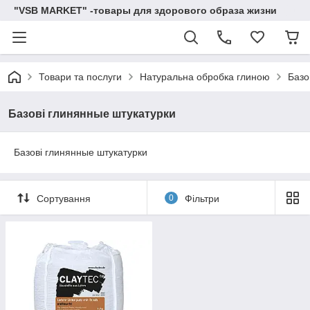
"VSB MARKET" -товары для здорового образа жизни
Товари та послуги
Натуральна обробка глиною
Базо
Базові глинянные штукатурки
Базові глинянные штукатурки
Сортування
0
Фільтри