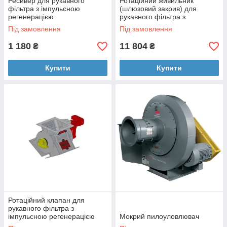
Ресивер для рукавного
Ротаційний живильник
фільтра з імпульсною
(шлюзовий закрив) для
регенерацією
рукавного фільтра з
імпульсною регенерацією
Під замовлення
Під замовлення
1 180
11 804
₴
₴
Купити
Купити
Ротаційний клапан для
рукавного фільтра з
імпульсною регенерацією
Мокрий пилоуловлювач