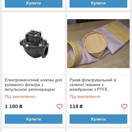
Купити
Купити
Електромагнітний клапан для
Рукав фільтрувальний зі
рукавного фільтра з
скляної тканини з
імпульсною регенерацією
мембраною з PTFE
Під замовлення
Під замовлення
1 180
118
₴
₴
Купити
Купити