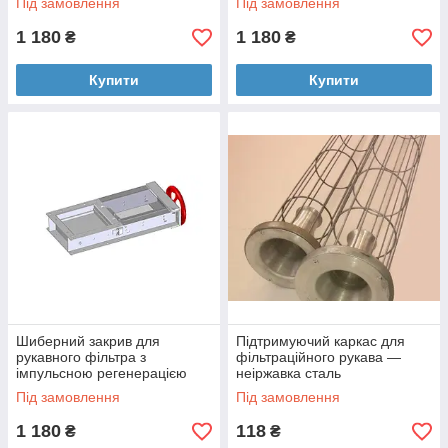
Під замовлення
Під замовлення
1 180
1 180
₴
₴
Купити
Купити
Шиберний закрив для
Підтримуючий каркас для
рукавного фільтра з
фільтраційного рукава —
імпульсною регенерацією
неіржавка сталь
Під замовлення
Під замовлення
1 180
118
₴
₴