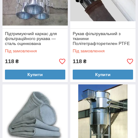
Підтримуючий каркас для
Рукав фільтрувальний з
фільтраційного рукава —
тканини
сталь оцинкована
Політетрафторетилен PTFE
(Teflon®)
Під замовлення
Під замовлення
118
118
₴
₴
Купити
Купити