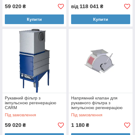
59 020
118 041
₴
від
₴
Купити
Купити
Рукавний фільтр з
Напрямний клапан для
імпульсною регенерацією
рукавного фільтра з
CARM
імпульсною регенерацією
Під замовлення
Під замовлення
59 020
1 180
₴
₴