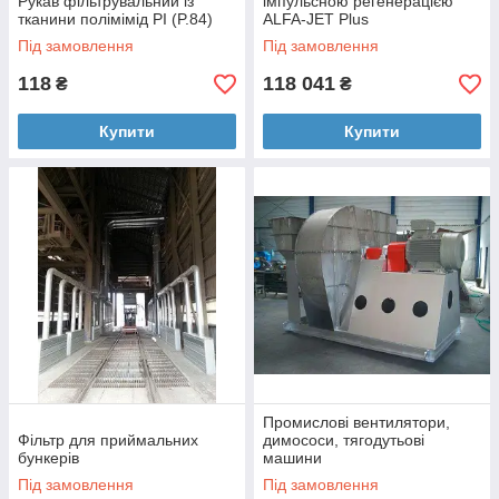
Рукав фільтрувальний із
імпульсною регенерацією
тканини полімімід PI (P.84)
ALFA-JET Plus
Під замовлення
Під замовлення
118
118 041
₴
₴
Купити
Купити
Промислові вентилятори,
Фільтр для приймальних
димососи, тягодутьові
бункерів
машини
Під замовлення
Під замовлення