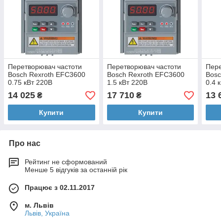
Перетворювач частоти
Перетворювач частоти
Пере
Bosch Rexroth EFC3600
Bosch Rexroth EFC3600
Bosc
0.75 кВт 220В
1.5 кВт 220В
0.4 
14 025
17 710
13 
₴
₴
Купити
Купити
Про нас
Рейтинг не сформований
Менше 5 відгуків за останній рік
Працює з 02.11.2017
м. Львів
Львів, Україна