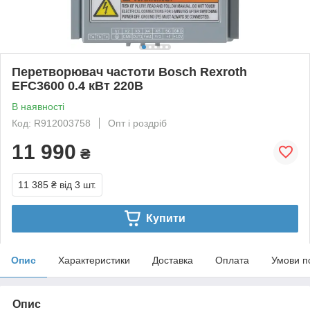
Перетворювач частоти Bosch Rexroth
EFC3600 0.4 кВт 220В
В наявності
Код: R912003758
Опт і роздріб
11 990
₴
11 385 ₴
від 3 шт.
Купити
Опис
Характеристики
Доставка
Оплата
Умови п
Опис