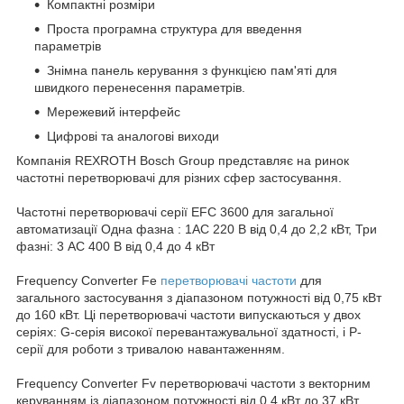
Компактні розміри
Проста програмна структура для введення
параметрів
Знімна панель керування з функцією пам'яті для
швидкого перенесення параметрів.
Мережевий інтерфейс
Цифрові та аналогові виходи
Компанія REXROTH Bosch Group представляє на ринок
частотні перетворювачі для різних сфер застосування.
Частотні перетворювачі серії EFC 3600 для загальної
автоматизації Одна фазна : 1АС 220 В від 0,4 до 2,2 кВт, Три
фазні: 3 АС 400 В від 0,4 до 4 кВт
Frequency Converter Fe
перетворювачі частоти
для
загального застосування з діапазоном потужності від 0,75 кВт
до 160 кВт. Ці перетворювачі частоти випускаються у двох
серіях: G-серія високої перевантажувальної здатності, і Р-
серії для роботи з тривалою навантаженням.
Frequency Converter Fv перетворювачі частоти з векторним
керуванням із діапазоном потужності від 0,4 кВт до 37 кВт.