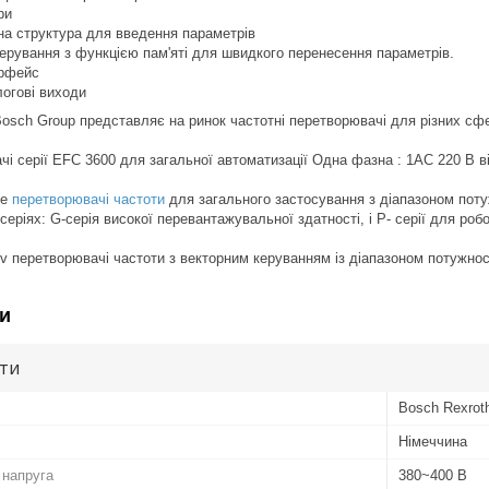
ри
на структура для введення параметрів
ерування з функцією пам'яті для швидкого перенесення параметрів.
ерфейс
огові виходи
sch Group представляє на ринок частотні перетворювачі для різних сфе
і серії EFC 3600 для загальної автоматизації Одна фазна : 1АС 220 В від 
Fe
перетворювачі частоти
для загального застосування з діапазоном потуж
серіях: G-серія високої перевантажувальної здатності, і Р- серії для ро
v перетворювачі частоти з векторним керуванням із діапазоном потужності
и
ути
Bosch Rexrot
Німеччина
 напруга
380~400 В