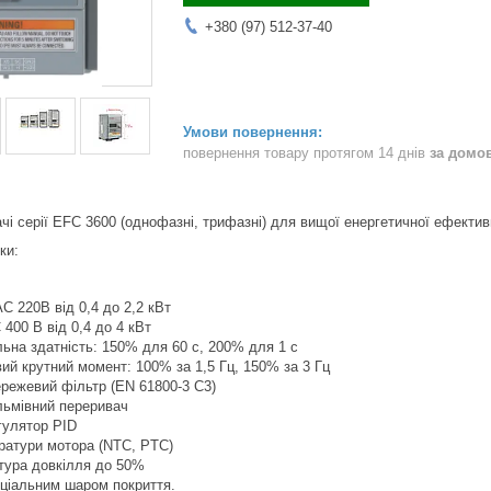
+380 (97) 512-37-40
повернення товару протягом 14 днів
за домо
чі серії EFC 3600 (однофазні, трифазні) для вищої енергетичної ефектив
ки:
С 220В від 0,4 до 2,2 кВт
 400 В від 0,4 до 4 кВт
ьна здатність: 150% для 60 с, 200% для 1 с
ий крутний момент: 100% за 1,5 Гц, 150% за 3 Гц
режевий фільтр (EN 61800-3 C3)
льмівний переривач
гулятор PID
ратури мотора (NTC, PTC)
тура довкілля до 50%
еціальним шаром покриття.