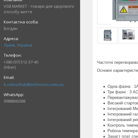
VSB MARKET - товари для здорового
способу життя
Богдан
Львів, Україна
+380 (97) 512-37-40
Частотні перетворюва
(Viber)
Основні характеристи
b.voloschuk@technoros.com.ua
Одна фазна : 1А
Три фазні : 3 АС
Перевантажувал
0988840388
Високий стартов
Інтегрований Ме
Інтегрований га
Інтегрований ре
Контроль темпе
Робоча темпера
Захист плат сп