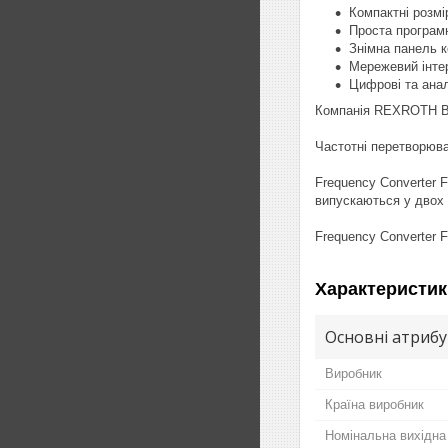
Компактні розмі
Проста програм
Знімна панель к
Мережевий інт
Цифрові та анал
Компанія REXROTH Bo
Частотні перетворювач
Frequency Converter 
випускаються у двох 
Frequency Converter F
Характеристик
Основні атриб
Виробник
Країна виробник
Номінальна вихідна