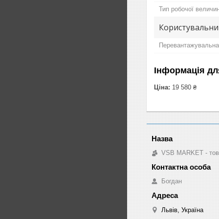
Тип робочої величи
Користувальни
Перевантажувальна 
Інформація дл
Ціна:
19 580 ₴
VSB MARKET - това
Богдан
Львів, Україна