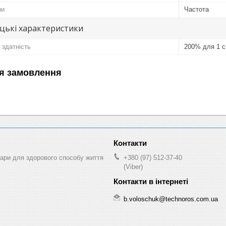
ни
Частота
цькі характеристики
здатність
200% для 1 с
я замовлення
ри для здорового способу життя
+380 (97) 512-37-40
(Viber)
b.voloschuk@technoros.com.ua