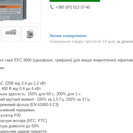
+380 (97) 512-37-40
повернення товару протягом 14 днів
за домо
чі серії EFC 3600 (однофазні, трифазні) для вищої енергетичної ефектив
ки:
С 220В від 0,4 до 2,2 кВт
 400 В від 0,4 до 4 кВт
ьна здатність: 150% для 60 с, 200% для 1 с
ий крутний момент: 100% за 1,5 Гц, 150% за 3 Гц
режевий фільтр (EN 61800-3 C3)
льмівний переривач
гулятор PID
ратури мотора (NTC, PTC)
тура довкілля до 50%
еціальним шаром покриття.