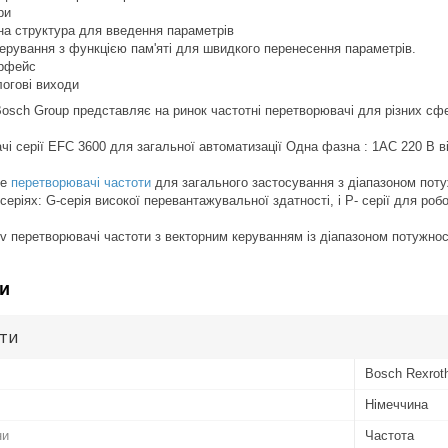
ри
на структура для введення параметрів
ерування з функцією пам'яті для швидкого перенесення параметрів.
ерфейс
огові виходи
sch Group представляє на ринок частотні перетворювачі для різних сфе
і серії EFC 3600 для загальної автоматизації Одна фазна : 1АС 220 В від 
Fe
перетворювачі частоти
для загального застосування з діапазоном потуж
серіях: G-серія високої перевантажувальної здатності, і Р- серії для ро
v перетворювачі частоти з векторним керуванням із діапазоном потужності
и
ути
Bosch Rexrot
Німеччина
ни
Частота