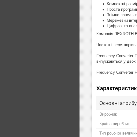
Компактні розмі
Проста програм
Знімна панель к
Мережевий інт
Цифрові та анал
Компанія REXROTH Bo
Частотні перетворювач
Frequency Converter 
випускаються у двох 
Frequency Converter F
Характеристик
Основні атриб
Виробник
Країна виробник
Тип робочої величи