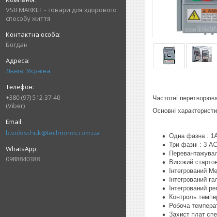
VSB MARKET - товари для здорового
способу життя
Богдан
Львів, Україна
+380 (97) 512-37-40
Частотні перетворюва
(Viber)
Основні характеристи
b.voloschuk@technoros.com.ua
Одна фазна : 1А
Три фазні : 3 АС
Перевантажувал
0988840388
Високий стартов
Інтегрований Ме
Інтегрований га
Інтегрований ре
Контроль темпе
Робоча темпера
Захист плат сп