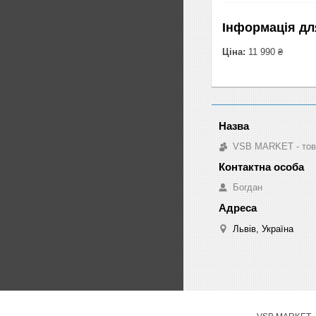
Інформація дл
Ціна:
11 990 ₴
VSB MARKET - това
Богдан
Львів, Україна