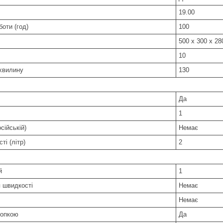
19.00
оти (год)
100
500 x 300 x 28
10
а хвилину
130
Да
1
сійській)
Немає
ті (літр)
2
й
1
 швидкості
Немає
Немає
нопкою
Да