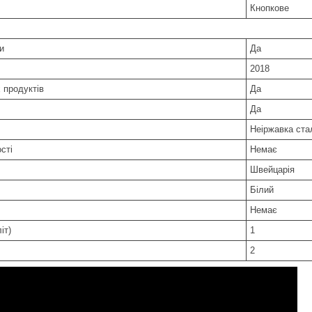
Кнопкове
и
Да
2018
 продуктів
Да
Да
Неіржавка ста
сті
Немає
Швейцарія
Білий
Немає
іт)
1
2