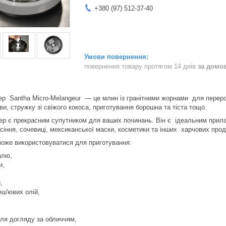
+380 (97) 512-37-40
повернення товару протягом 14 днів
за домо
 Santha Micro-Melangeur — це млин із гранітними жорнами для переробле
ави, стружку зі свіжого кокоса, приготування борошна та тіста тощо.
р є прекрасним супутником для ваших починань. Він є ідеальним прила
сіння, сочевиці, мексиканської маски, косметики та інших харчових прод
може використовуватися для приготування:
алю,
и,
,
,
еш'ювих олій,
ля догляду за обличчям,