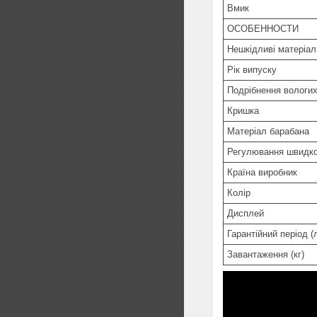
Вмик
ОСОБЕННОСТИ
Нешкідливі матеріал
Рік випуску
Подрібнення вологих
Кришка
Матеріал барабана
Регулювання швидко
Країна виробник
Колір
Дисплей
Гарантійний період (л
Завантаження (кг)