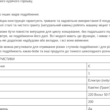
ного курячого горошку,
о інших видів подрібнення.
міцна конструкція гарантують тривале та задовільне використання й поєд
ої сталі та чистого граніту (натуральний камінь) роблять машину міцної т
може бути повністю випущене для циклу коншування, без подальшого под
вітря, не подрібнюючи його далі. Всі моделі мають цю функцію, і немає 
-які додаткові надбудови або вкладки, і всі вони ввімкнені.
ів можна регулювати для отримання різних ступенів подрібнення і для різ
кі подрібнюють какао-боби та інші продукти до тонкого шоколадного розчи
ЕРИСТИКИ
ння
Є
1
Електро (побу
Кам'яні (Граніт
220 Вольт 50 
200
ажень
Да