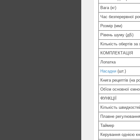
Вага (кг)
Час безперервної роб
Розмір (мм)
Рівень шуму (дБ)
Кількість обертів з
КОМПЛЕКТАЦІЯ
Лопатка
Насадки
(шт.)
Книга рецептів (на ро
Об'єм основної ємнос
ФУНКЦІЇ
Кількість швидкосте
Плавне регулювання
Таймер
Керування однією к