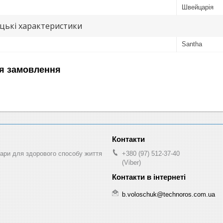
Швейцарія
цькі характеристики
Santha
я замовлення
ри для здорового способу життя
+380 (97) 512-37-40
(Viber)
b.voloschuk@technoros.com.ua