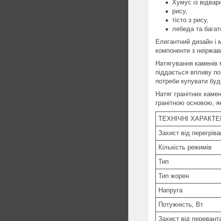
Хумус із відвар
рису,
тісто з рису,
лебеда та багат
Елегантний дизайн і 
компоненти з неіржавк
Натягування каменів 
піддається впливу по
потреби купувати будь
Натяг гранітних камен
гранітною основою, я
ТЕХНІЧНІ ХАРАКТ
Захист від перегріва
Кількість режимів
Тип
Тип жорен
Напруга
Потужність, Вт
Захист від перевант