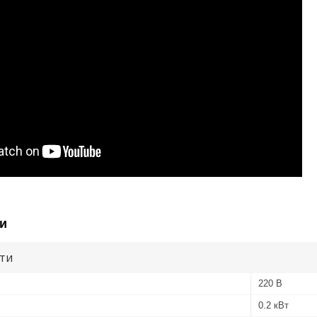
и
ути
220 В
0.2 кВт