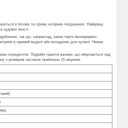
нуються в білому та сірому колірних поєднаннях. Найкращі
а чудової якості.
рібнення, так що, наприклад, какао терте безперервно
потреби в окремій моделі або вкладенях для купівлі. Немає
них інгредієнтів. Подвійні гранітні валики, що обертаються над
ну з розміром частинок приблизно 15 мікронів.
товий)
)
Герц