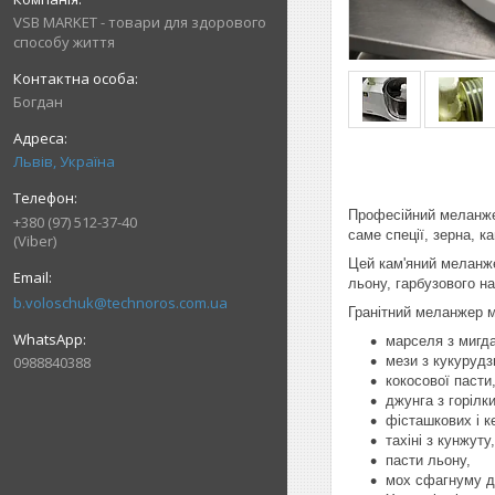
VSB MARKET - товари для здорового
способу життя
Богдан
Львів, Україна
Професійний меланжер
+380 (97) 512-37-40
саме спеції, зерна, к
(Viber)
Цей кам'яний меланже
льону, гарбузового на
b.voloschuk@technoros.com.ua
Гранітний меланжер 
марселя з мигд
0988840388
мези з кукурудз
кокосової пасти
джунга з горілки
фісташкових і к
тахіні з кунжуту,
пасти льону,
мох сфагнуму д