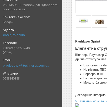
VSB MARKET - товари для здорового
способу життя
Богдан
Львів, Україна
Rauhfaser Sprint
Елегантна стру
+380 (97) 512-37-40
(Viber)
Шпалери Рауфазер Спр
дрібна структура має
b.voloschuk@technoros.com.ua
Екологічні та бе
Не містять ПВХ 
Паропроникні
0988840388
Безпечні для ал
Можуть багатор
Докладніше інформац
> Технічний опис та і