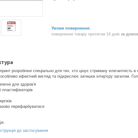
повернення товару протягом 14 днів
за домо
ктура
инт розроблені спеціально для тих, хто цінує стриману елегантність в
 особливо ефектний вигляд та підкреслює затишок інтер'єру загалом. Гол
зпечні для здоров'я
і пластифікаторів
ергіків
азово перефарбуватися
ія:
нструкція до застосування