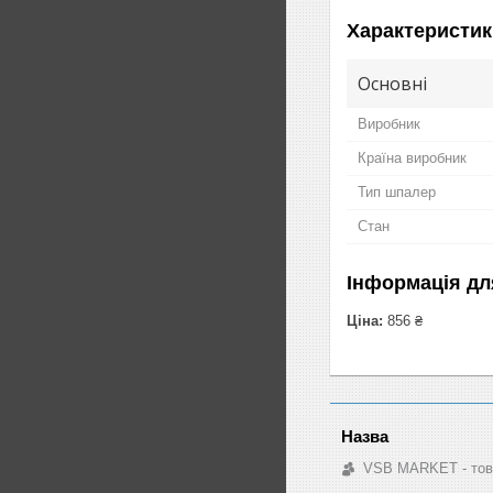
Характеристик
Основні
Виробник
Країна виробник
Тип шпалер
Стан
Інформація дл
Ціна:
856 ₴
VSB MARKET - това