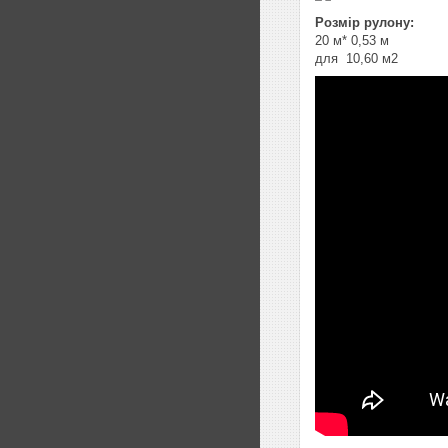
Розмір рулону
:
20 м* 0,53 м
для 10,60 м2