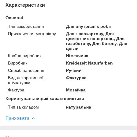
Характеристики
Основні
Тип використання
Для внутрішніх робіт
Призначення матеріалу
Для гіпсокартону, Для
цементних поверхонь, Для
газобетону, Для бетону, Для
цегли
Країна виробник
Німеччина
Виробник
Kreidezeit Naturfarben
Спосіб нанесення
Ручний
Вид декоративної
Фактурна
штукатурки
Фактура
Мозаїчна
Користувальницькі характеристики
Тип за складом
натуральна
Приховати