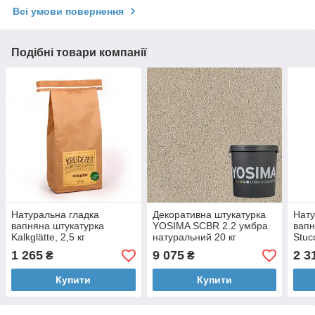
Всі умови повернення
Подібні товари компанії
Натуральна гладка
Декоративна штукатурка
Нату
вапняна штукатурка
YOSIMA SCBR 2.2 умбра
вапн
Kalkglätte, 2,5 кг
натуральний 20 кг
Stuc
1 265
9 075
2 3
₴
₴
Купити
Купити