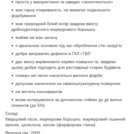
проста у використанні та швидко «захоплюється»
має гарну покриваність, не вимагає подальшого
фарбування
має природний білий колір завдяки вмісту
дрібнодисперсного мармурового борошна
майже не має запаху
є ідеальною основою під час оброблення стін лазур'ю
добре виправляє дефекти в ГКЛ і ГВЛ
дає змогу вирівнювати нерівні поверхні та, завдяки
цьому добре підходить для реставрації старих будівель
поверх неї легко наносяться вапняні фарби
допускає нанесення на свіжооштукатурену поверхню
не містить консервантів
може колеруватися за допомогою стійких до дії вапна
пігментів (до 5%)
Склад:
Кварцовий пісок, мармурове борошно, мармуровий гашений
вапняк, целюлоза, каолін (фарфорова глина).
Витрата г/м: 2000.