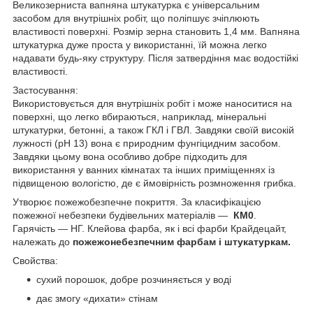
Великозерниста вапняна штукатурка є універсальним
засобом для внутрішніх робіт, що поліпшує зчіплюють
властивості поверхні. Розмір зерна становить 1,4 мм. Вапняна
штукатурка дуже проста у використанні, їй можна легко
надавати будь-яку структуру. Після затвердіння має водостійкі
властивості.
Застосування:
Використовується для внутрішніх робіт і може наноситися на
поверхні, що легко вбираються, наприклад, мінеральні
штукатурки, бетонні, а також ГКЛ і ГВЛ. Завдяки своїй високій
лужності (pH 13) вона є природним фунгіцидним засобом.
Завдяки цьому вона особливо добре підходить для
використання у ванних кімнатах та інших приміщеннях із
підвищеною вологістю, де є ймовірність розмноження грибка.
Утворює пожежобезпечне покриття. За класифікацією
пожежної небезпеки будівельних матеріалів —
КМ0
.
Гарячість — НГ. Клейова фарба, як і всі фарби Крайдецайт,
належать до
пожежонебезпечним фарбам і штукатуркам.
Свойства:
сухий порошок, добре розчиняється у воді
дає змогу «дихати» стінам