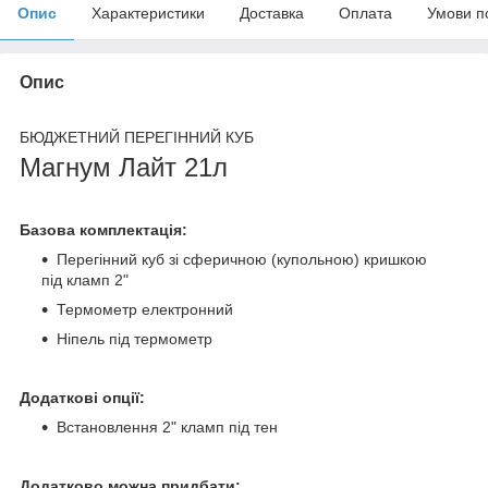
Опис
Характеристики
Доставка
Оплата
Умови п
Опис
БЮДЖЕТНИЙ ПЕРЕГІННИЙ КУБ
Магнум Лайт 21л
Базова комплектація:
Перегінний куб зі сферичною (купольною) кришкою
під кламп 2"
Термометр електронний
Ніпель під термометр
Додаткові опції:
Встановлення 2" кламп під тен
Додатково можна придбати: