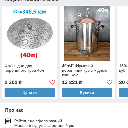
Фальшдно для
40л/4" Фірмовий
130л
перегінного куба 40л
перегінний куб з мідною
куб
кришкою
2 302
13 221
20 
₴
₴
Купити
Купити
Про нас
Рейтинг не сформований
Менше 5 відгуків за останній рік