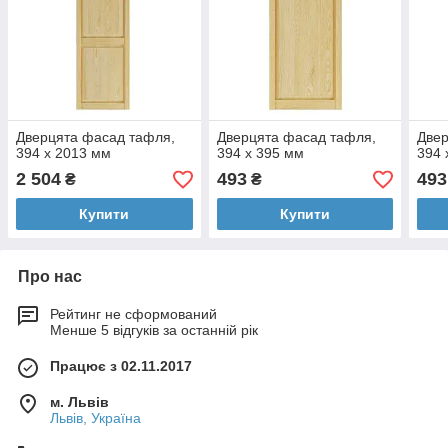
Дверцята фасад тафля,
Дверцята фасад тафля,
Двер
394 х 2013 мм
394 х 395 мм
394 
2 504
493
493
₴
₴
Купити
Купити
Про нас
Рейтинг не сформований
Менше 5 відгуків за останній рік
Працює з 02.11.2017
м. Львів
Львів, Україна