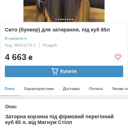
Сито (бункер) для затирання, під куб 85л
В наявності
Код: MAG1176-1
Роздріб
4 663
₴
Купити
Опис
Характеристики
Доставка
Оплата
Умови п
Опис
Заторна корзина під фірмовий перегінний
куб 85 л. від Магнум Стілл