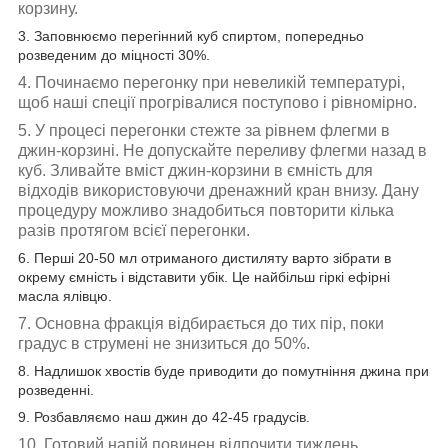
корзину.
3. Заповнюємо перегінний куб спиртом, попередньо
розведеним до міцності 30%.
4. Починаємо перегонку при невеликій температурі,
щоб наші спеції прогрівалися поступово і рівномірно.
5. У процесі перегонки стежте за рівнем флегми в
джин-корзині. Не допускайте переливу флегми назад в
куб. Зливайте вміст джин-корзини в ємність для
відходів використовуючи дренажний кран внизу. Дану
процедуру можливо знадобиться повторити кілька
разів протягом всієї перегонки.
6. Перші 20-50 мл отриманого дистиляту варто зібрати в
окрему ємність і відставити убік. Це найбільш гіркі ефірні
масла ялівцю.
7. Основна фракція відбирається до тих пір, поки
градус в струмені не знизиться до 50%.
8. Надлишок хвостів буде приводити до помутніння джина при
розведенні.
9. Розбавляємо наш джин до 42-45 градусів.
10. Готовий напій повинен відпочити тиждень.