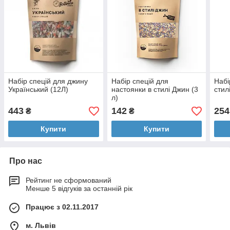
Набір спецій для джину
Набір спецій для
Набі
Український (12Л)
настоянки в стилі Джин (3
стил
л)
443
142
254
₴
₴
Купити
Купити
Про нас
Рейтинг не сформований
Менше 5 відгуків за останній рік
Працює з 02.11.2017
м. Львів