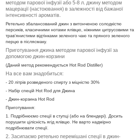
методом парової інфузії або 5-8 л. джину методом
мацерації (настоювання) в залежності від бажаної
інтенсивності ароматів.
Ретельно збалансований джин з витонченою солодкістю
персиків, класичними нотами ялівцю, ніжними цитрусовими та
травʼянистими відтінками зеленого чаю та пряного зеленого
перцю в післясмаку.
Приготування джина методом парової інфузії за
допомогою джин-корзини
(Даний метод рекомендується Hot Rod Distiller)
На все вам знадобиться:
- 20 літрів розведеного спирту з міцністю 30%
- Набір спецій Hot Rod для Джина
- Джин-корзина Hot Rod
Приготування:
1. Подрібнюємо спеції в ступці (або на блендері). Досить
порушити цілісність ягід ялівцю. Не варто надмірно
подрібнювати спеції.
2. Засипаємо ретельно перемішані спеції в джин-