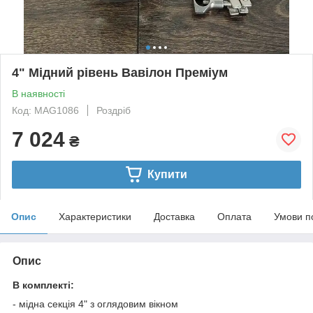
4" Мідний рівень Вавілон Преміум
В наявності
Код: MAG1086
Роздріб
7 024
₴
Купити
Опис
Характеристики
Доставка
Оплата
Умови п
Опис
В комплекті:
- мідна секція 4" з оглядовим вікном