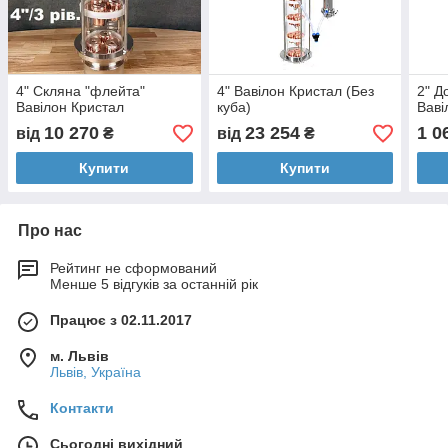
4" Скляна "флейта"
4" Вавілон Кристал (Без
2" Д
Вавілон Кристал
куба)
Ваві
10 270
23 254
1 0
від
₴
від
₴
Купити
Купити
Про нас
Рейтинг не сформований
Менше 5 відгуків за останній рік
Працює з 02.11.2017
м. Львів
Львів, Україна
Контакти
Сьогодні вихідний