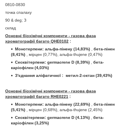
0810-0830
точка спалаху
90 & deg; З
склад
Основні біохімічні компоненти - газова фаза
хроматографії багато QHE0102
:
Монотерпени: альфа-пінену (14,83%)
,
бета-пінен
(8,41%)
, мірцен (0,77%), альфа-thujene (0,47%)
Сесквітерпени:
germacrene D (8,39%)
,
бета-
каріофілен (4,03%)
З'єднання
аліфатичної
:
метил-2-октан (39,43%)
Основні біохімічні компоненти - газова фаза
хроматографії багато RHE0221
:
Монотерпени: альфа-пінену (22,69%)
,
бета-пінен
(5,41%)
, мірцен (0,68%), альфа-thujene (2,45%)
Сесквітерпени:
germacrene D (4.13%)
,
бета-
каріофілен (3,25%)