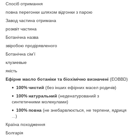
Спосіб отримання
повна перегонки шляхом відгонки з парою
Завод частина отримана
розквіт частина
Ботанічна назва
звіробою продірявленого
Ботанічна сім'ї
клузиевые
якість
Ефірне масло ботаніки та біохімічно визначені
(EOBBD)
100% чистий
(без інших ефірних масел родичів)
100% натуральний
(неденатурований з
синтетичними молекулами)
100% повна
(не знебарвлюється, не терпени, ядриця
...)
Країна походження
Болгарія