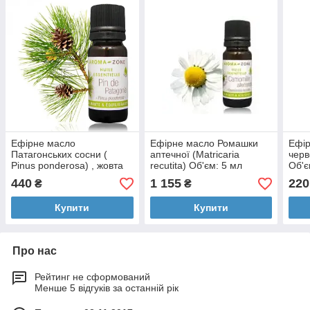
Ефірне масло
Ефірне масло Ромашки
Ефір
Патагонських сосни (
аптечної (Matricaria
черв
Pinus ponderosa) , жовта
recutita) Об'єм: 5 мл
Об'є
сосна Об'єм: 5 мл
440
1 155
220
₴
₴
Купити
Купити
Про нас
Рейтинг не сформований
Менше 5 відгуків за останній рік