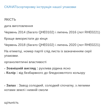
СКАЧАТЬсортировку інструкція нашої упаковки
ЯКІСТЬ
дата виготовлення
Червень 2014 (багато QHE0102) і липень 2016 (лот RHE0221)
Краще використати до кінця
Червень 2018 (багато QHE0102) і липень 2020 (лот RHE0221)
На етикетці, номер партії слід листа із зазначенням серії
упаковки.
органолептичні властивості
- Зовнішній вигляд
:
рухлива рідина ясно
- Колір
:
від безбарвного до бледножелтого кольору
- Запах
: Завод солодкий, солодкий спочатку, з легкими
нотами землі і нижній смоли
щільність