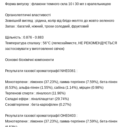
Форма випуску : флакони темного скла 10 і 30 мл з крапельницею
Органолептичні властивості
Зовнішній вигляд : рідина, колір від блідо-желтго до жовто-зеленого
Запах : багатий, ніжний, трохи солодкий, фруктовий
Щільність : 0.876 - 0.883
Температура спалаху : 56°C (легкозаймисте, НЕ РЕКОМЕНДУЄТЬСЯ
застосовувати у виготовленні свічок)
Основні біохімічні компоненти
Результати газової хроматографії NHE0361 :
Монотерпени : лімонен (37.23%), гамма-терпінен (7.59%), бета-пінен
(6.53%), альфа-пінен (1.55%), сабіна (1.14%), мірцен (0.98%)
Терпенові спирти : ліналоол (11.96%)
Складні ефіри : ліналілацетат (29.74%)
Сесквітерпени : бета-каріофілен (0.27%)
Результати газової хроматографії OHE0403 :
Монотерпени : лімонен (37.23%), гамма-терпінен (7.59%), бета-пінен
(6.53%)