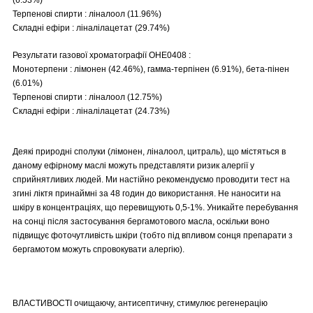
Терпенові спирти : ліналоол (11.96%)
Складні ефіри : ліналілацетат (29.74%)
Результати газової хроматографії OHE0408 :
Монотерпени : лімонен (42.46%), гамма-терпінен (6.91%), бета-пінен
(6.01%)
Терпенові спирти : ліналоол (12.75%)
Складні ефіри : ліналілацетат (24.73%)
Деякі природні сполуки (лімонен, ліналоол, цитраль), що містяться в
даному ефірному маслі можуть представляти ризик алергії у
сприйнятливих людей. Ми настійно рекомендуємо проводити тест на
згині ліктя принаймні за 48 годин до використання. Не наносити на
шкіру в концентраціях, що перевищують 0,5-1%. Уникайте перебування
на сонці після застосування бергамотового масла, оскільки воно
підвищує фоточутливість шкіри (тобто під впливом сонця препарати з
бергамотом можуть спровокувати алергію).
ВЛАСТИВОСТІ очищаючу, антисептичну, стимулює регенерацію