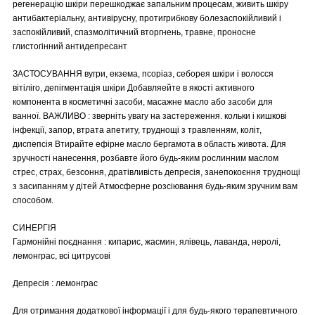
регенерацію шкіри перешкоджає запальним процесам, живить шкіру
антибактеріальну, антивірусну, протигрибкову болезаспокійливий і
заспокійливий, спазмолітичний вторгнень, травне, проносне
глистогінний антидепресант
ЗАСТОСУВАННЯ вугри, екзема, псоріаз, себорея шкіри і волосся
вітіліго, депігментація шкіри Добавляейте в якості активного
компонента в косметичні засоби, масажне масло або засоби для
ванної. ВАЖЛИВО : зверніть увагу на застереження. кольки і кишкові
інфекції, запор, втрата апетиту, труднощі з травленням, коліт,
диспепсія Втирайте ефірне масло бергамота в область живота. Для
зручності нанесення, розбавте його будь-яким рослинним маслом
стрес, страх, безсоння, дратівливість депресія, занепокоєння труднощі
з засипанням у дітей Атмосферне розсіювання будь-яким зручним вам
способом.
СИНЕРГІЯ
Гармонійні поєднання : кипарис, жасмин, ялівець, лаванда, неролі,
лемонграс, всі цитрусові
Депресія : лемонграс
Для отримання додаткової інформації і для будь-якого терапевтичного