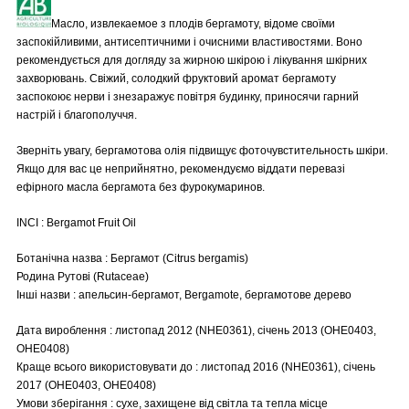
Масло, извлекаемое з плодів бергамоту, відоме своїми
заспокійливими, антисептичними і очисними властивостями. Воно
рекомендується для догляду за жирною шкірою і лікування шкірних
захворювань. Свіжий, солодкий фруктовий аромат бергамоту
заспокоює нерви і знезаражує повітря будинку, приносячи гарний
настрій і благополуччя.
Зверніть увагу, бергамотова олія підвищує фоточувстительность шкіри.
Якщо для вас це неприйнятно, рекомендуємо віддати перевазі
ефірного масла бергамота без фурокумаринов.
INCI : Bergamot Fruit Oil
Ботанічна назва : Бергамот (Citrus bergamis)
Родина Рутові (Rutaceae)
Інші назви : апельсин-бергамот, Bergamote, бергамотове дерево
Дата вироблення : листопад 2012 (NHE0361), січень 2013 (OHE0403,
OHE0408)
Краще всього використовувати до : листопад 2016 (NHE0361), січень
2017 (OHE0403, OHE0408)
Умови зберігання : сухе, захищене від світла та тепла місце