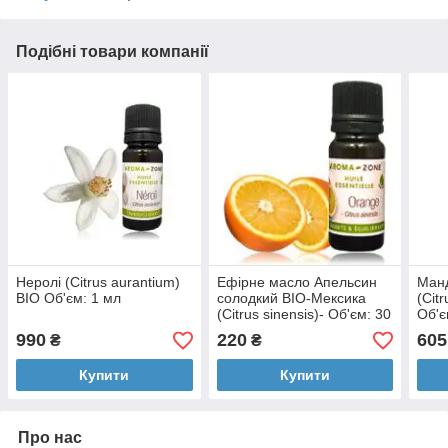
Подібні товари компанії
Неролі (Citrus aurantium)
Ефірне масло Апельсин
Ман
BIO Об'єм: 1 мл
солодкий BIO-Мексика
(Citr
(Citrus sinensis)- Об'єм: 30
Об'є
мл
990
220
605
₴
₴
Купити
Купити
Про нас