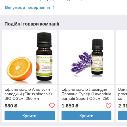
Всі умови повернення
Подібні товари компанії
Ефірне масло Апельсин
Ефірне масло Лавандин
Винт
солодкий (Citrus sinensis)
Прованс Супер (Lavandula
proc
BIO Об'єм: 250 мл
burnatii Super) Об'єм: 250
мл
мл
880
1 650
2 3
₴
₴
Купити
Купити