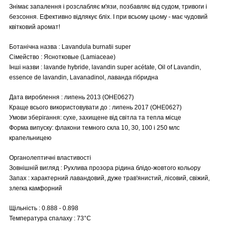
Знімає запалення і розслабляє м'язи, позбавляє від судом, тривоги і
безсоння. Ефективно відлякує бліх. І при всьому цьому - має чудовий
квітковий аромат!
Ботанічна назва : Lavandula burnatii super
Сімейство : Яснотковые (Lamiaceae)
Інші назви : lavande hybride, lavandin super acétate, Oil of Lavandin,
essence de lavandin, Lavanadinol, лаванда гібридна
Дата вироблення : липень 2013 (OHE0627)
Краще всього використовувати до : липень 2017 (OHE0627)
Умови зберігання: сухе, захищене від світла та тепла місце
Форма випуску: флакони темного скла 10, 30, 100 і 250 млс
крапельницею
Органолептичні властивості
Зовнішній вигляд : Рухлива прозора рідина блідо-жовтого кольору
Запах : характерний лавандовий, дуже трав'янистий, лісовий, свіжий,
злегка камфорний
Щільність : 0.888 - 0.898
Температура спалаху : 73°C