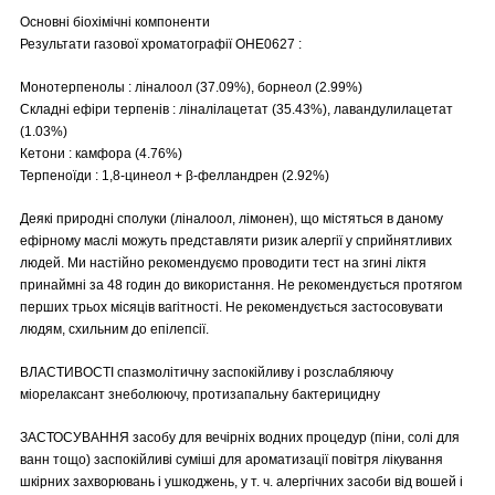
Основні біохімічні компоненти
Результати газової хроматографії OHE0627 :
Монотерпенолы : ліналоол (37.09%), борнеол (2.99%)
Складні ефіри терпенів : ліналілацетат (35.43%), лавандулилацетат
(1.03%)
Кетони : камфора (4.76%)
Терпеноїди : 1,8-цинеол + β-фелландрен (2.92%)
Деякі природні сполуки (ліналоол, лімонен), що містяться в даному
ефірному маслі можуть представляти ризик алергії у сприйнятливих
людей. Ми настійно рекомендуємо проводити тест на згині ліктя
принаймні за 48 годин до використання. Не рекомендується протягом
перших трьох місяців вагітності. Не рекомендується застосовувати
людям, схильним до епілепсії.
ВЛАСТИВОСТІ спазмолітичну заспокійливу і розслабляючу
міорелаксант знеболюючу, протизапальну бактерицидну
ЗАСТОСУВАННЯ засобу для вечірніх водних процедур (піни, солі для
ванн тощо) заспокійливі суміші для ароматизації повітря лікування
шкірних захворювань і ушкоджень, у т. ч. алергічних засоби від вошей і