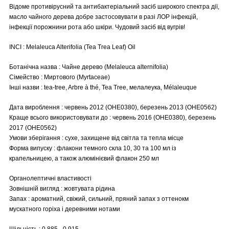
Відоме противірусний та антибактеріальний засіб широкого спектра дії,
масло чайного дерева добре застосовувати в разі ЛОР інфекцій,
інфекції порожнини рота або шкіри. Чудовий засіб від вугрів!
INCI : Melaleuca Alterifolia (Tea Trea Leaf) Oil
Ботанічна назва : Чайне дерево (Melaleuca alternifolia)
Сімейство : Миртового (Myrtaceae)
Інші назви : tea-tree, Arbre à thé, Tea Tree, мелалеука, Mélaleuque
Дата вироблення : червень 2012 (OHE0380), березень 2013 (OHE0562)
Краще всього використовувати до : червень 2016 (OHE0380), березень
2017 (OHE0562)
Умови зберігання : сухе, захищене від світла та тепла місце
Форма випуску : флакони темного скла 10, 30 та 100 мл із
крапельницею, а також алюмінієвий флакон 250 мл
Органолептичні властивості
Зовнішній вигляд : жовтувата рідина
Запах : ароматний, свіжий, сильний, пряний запах з оттенокм
мускатного горіха і деревними нотами
Щільність : 0.885 - 0.915