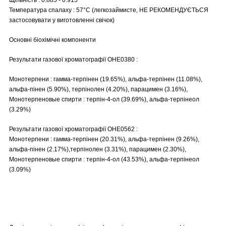
Температура спалаху : 57°C (легкозаймисте, НЕ РЕКОМЕНДУЄТЬСЯ
застосовувати у виготовленні свічок)
Основні біохімічні компоненти
Результати газової хроматографії OHE0380 :
Монотерпени : гамма-терпінен (19.65%), альфа-терпінен (11.08%),
альфа-пінен (5.90%), терпінолен (4.20%), парацимен (3.16%),
Монотерпеновые спирти : терпін-4-ол (39.69%), альфа-терпінеол
(3.29%)
Результати газової хроматографії OHE0562 :
Монотерпени : гамма-терпінен (20.31%), альфа-терпінен (9.26%),
альфа-пінен (2.17%),терпінолен (3.31%), парацимен (2.30%),
Монотерпеновые спирти : терпін-4-ол (43.53%), альфа-терпінеол
(3.09%)