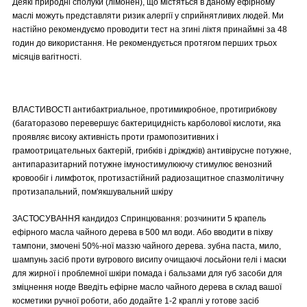
Деякі природні сполуки (лімонен), що містяться в даному ефірному
маслі можуть представляти ризик алергії у сприйнятливих людей. Ми
настійно рекомендуємо проводити тест на згині ліктя принаймні за 48
годин до використання. Не рекомендується протягом перших трьох
місяців вагітності.
ВЛАСТИВОСТІ антибактриальное, протимикробное, протигрибкову
(багаторазово перевершує бактерицидність карболової кислоти, яка
проявляє високу активність проти грамопозитивних і
грамоотрицательных бактерій, грибків і дріжджів) антивірусне потужне,
антипаразитарний потужне імуностимулюючу стимулює венозний
кровообіг і лимфоток, протизастійний радиозащитное спазмолітичну
протизапальний, пом'якшувальний шкіру
ЗАСТОСУВАННЯ кандидоз Спринцювання: розчинити 5 крапель
ефірного масла чайного дерева в 500 мл води. Або вводити в піхву
тампони, змочені 50%-ної маззю чайного дерева. зубна паста, мило,
шампунь засіб проти вугрового висипу очищаючі лосьйони гелі і маски
для жирної і проблемної шкіри помада і бальзами для губ засоби для
зміцнення ногде Введіть ефірне масло чайного дерева в склад вашої
косметики ручної роботи, або додайте 1-2 краплі у готове засіб