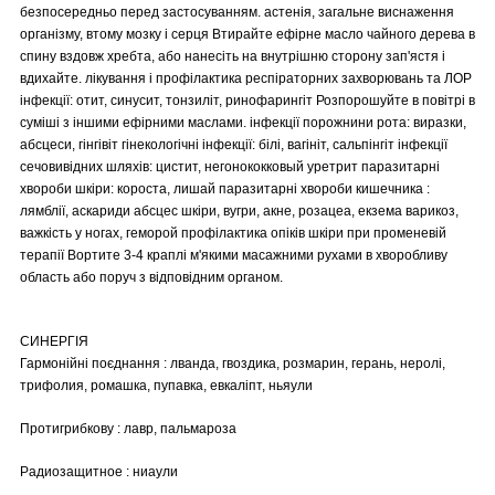
безпосередньо перед застосуванням. астенія, загальне виснаження
організму, втому мозку і серця Втирайте ефірне масло чайного дерева в
спину вздовж хребта, або нанесіть на внутрішню сторону зап'ястя і
вдихайте. лікування і профілактика респіраторних захворювань та ЛОР
інфекції: отит, синусит, тонзиліт, ринофарингіт Розпорошуйте в повітрі в
суміші з іншими ефірними маслами. інфекції порожнини рота: виразки,
абсцеси, гінгівіт гінекологічні інфекції: білі, вагініт, сальпінгіт інфекції
сечовивідних шляхів: цистит, негонококковый уретрит паразитарні
хвороби шкіри: короста, лишай паразитарні хвороби кишечника :
лямблії, аскариди абсцес шкіри, вугри, акне, розацеа, екзема варикоз,
важкість у ногах, геморой профілактика опіків шкіри при променевій
терапії Вортите 3-4 краплі м'якими масажними рухами в хворобливу
область або поруч з відповідним органом.
СИНЕРГІЯ
Гармонійні поєднання : лванда, гвоздика, розмарин, герань, неролі,
трифолия, ромашка, пупавка, евкаліпт, ньяули
Протигрибкову : лавр, пальмароза
Радиозащитное : ниаули