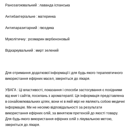
Ранозагоювальний : лаванда іспанська
Антибактеріальне : материнка
Антипаразитарний : гвоздика
Муколітичну : розмарин вербеноновый
Відхаркувальний : мирт зелений
Для отримання додаткової інформації і для будь-якого терапевтичного
використання ефірних масел, зверніться до лікаря.
УВАГА : Ці властивості, показання і способи застосування є похідними
від книг і сайтів, посилань з ароматерапії. Ця інформація представлена
в ознайомлювальних цілях, вони ні в якій мірі не являють собою медичні
інформацію. Ми не несемо відповідальності за результати
використання ефірних олій, за винятком претензій до якості товару.
Для будь-якого використання ефірних олій з лікувальною метою,
зверніться до лікаря.