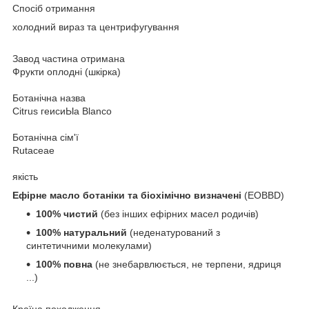
Спосіб отримання
холодний вираз та центрифугування
Завод частина отримана
Фрукти оплодні (шкірка)
Ботанічна назва
Citrus геисиЫа Blanco
Ботанічна сім'ї
Rutaceae
якість
Ефірне масло ботаніки та біохімічно визначені
(EOBBD)
100% чистий
(без інших ефірних масел родичів)
100% натуральний
(неденатурований з
синтетичними молекулами)
100% повна
(не знебарвлюється, не терпени, ядриця
...)
Країна походження