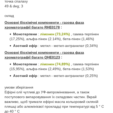
точка спалаху
49 & deg; З
склад
Основні біохімічні компоненти - газова фаза
хроматографії багато RHE0178
:
Монотерпени
:
лімонен (73,24%)
, гамма-терпінен
(17,25%), альфа-пінен (2.14%), бета-пінен (1,46%)
Азотний ефір
: метил - метил-антранилат (0,34%)
Основні біохімічні компоненти - газова фаза
хроматографії багато QHE0123
:
Монотерпени
:
лімонен (74,89%)
, гамма-терпінен
(15,95%), альфа-пінен (2,49%), бета-пінен (1,53%)
Азотний ефір
: метил - метил-антранилат (0,25%)
умови зберігання
Ефірні олії чутливі до УФ-випромінювання, а також
поступового випаровування їх складових частин. Вкрай
важливо, щоб тримати ефірні масла кольоровий скляній
пляшці або алюмінієвої прокладці при температурі від 5 ° С
до 40 ° С