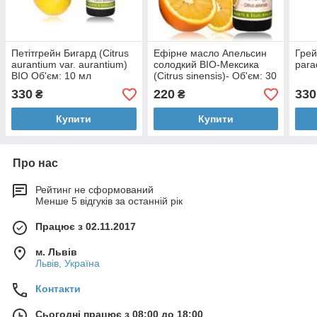
Петітгрейн Бигард (Citrus
Ефірне масло Апельсин
Грей
aurantium var. aurantium)
солодкий BIO-Мексика
para
BIO Об'єм: 10 мл
(Citrus sinensis)- Об'єм: 30
мл
330
220
330
₴
₴
Купити
Купити
Про нас
Рейтинг не сформований
Менше 5 відгуків за останній рік
Працює з 02.11.2017
м. Львів
Львів, Україна
Контакти
Сьогодні працює з 08:00 до 18:00