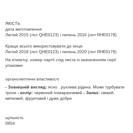
ЯКІСТЬ
дата виготовлення
Лютий 2015 (лот QHE0123) і липень 2016 (лот RHE0178)
Краще всього використовувати до кінця
Лютий 2018 (лот QHE0123) і липень 2020 (лот RHE0178)
На етикетці, номер партії слід листа із зазначенням серії
упаковки.
органолептичні властивості
- Зовнішній вигляд:
ясно , рухлива рідина. Може турбувати
трохи
- колір:
червоний помаранчевий
- Запах:
свіжий,
квітковий, фруктовий і дуже добре
щільність
0854