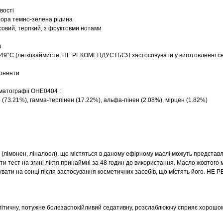
вості
озора темно-зелена рідина
совий, терпкий, з фруктовми нотами
5
 49°C (легкозаймисте, НЕ РЕКОМЕНДУЄТЬСЯ застосовувати у виготовленні св
поненти
оматографії OHE0404 :
(73.21%), гамма-терпінен (17.22%), альфа-пінен (2.08%), мірцен (1.82%)
 (лімонен, ліналоол), що містяться в даному ефірному маслі можуть представ
и тест на згині ліктя принаймні за 48 годин до використання. Масло жовтого
вати на сонці після застосування косметичних засобів, що містять його. НЕ 
ичну, потужне болезаспокійливий седативну, розслаблюючу сприяє хорошому 