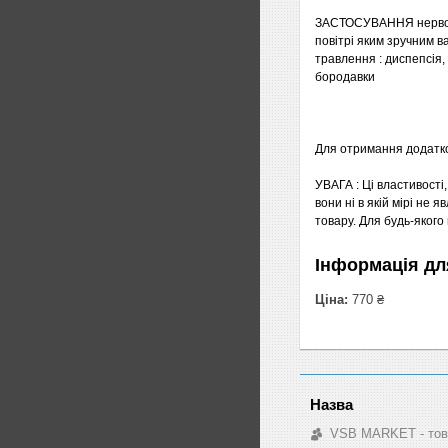
ЗАСТОСУВАННЯ нервові 
повітрі яким зручним 
травлення : диспепсія, 
бородавки
Для отримання додатков
УВАГА : Ці властивості
вони ні в якій мірі не
товару. Для будь-якого
Інформація дл
Ціна:
770 ₴
VSB MARKET - това