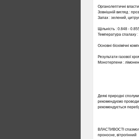
Органолептичні власти
Зовнішній вигляд : пр
Запах : зелений, цитру
Щільність : 0.848 - 0.85
Температура спалаху :
Основні біохімічні ком
Результати газової хр
Монотерпени : лімонен 
Деякі природні сполуки
рекомендуємо проводит
рекомендується перебу
ВЛАСТИВОСТІ спазмоліт
проносне, вітрогінний