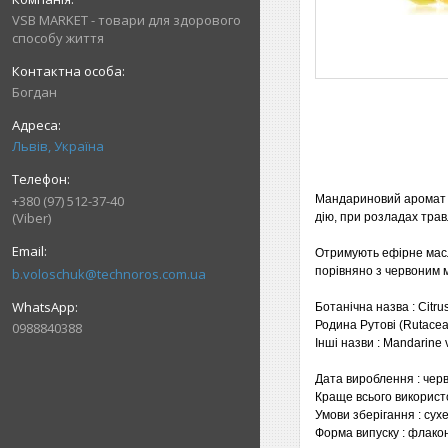
VSB MARKET - товари для здорового
способу життя
Богдан
Львів, Україна
Мандариновий аромат р
+380 (97) 512-37-40
(Viber)
дію, при розладах тра
Отримують ефірне масл
порівняно з червоним
b.voloschuk@technoros.com.ua
Ботанічна назва : Citrus
Родина Рутові (Rutacea
0988840388
Інші назви : Mandarine 
Дата вироблення : чер
Краще всього використ
Умови зберігання : сухе
Форма випуску : флако