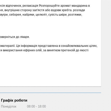
есія відпочинок, релаксація Розпорошуйте аромат мандарина в
ня, внутрішню сторону зап'ястя або вздовж хребта. розлади
 вугри, себорея, набряки, целюліт, сухість шкіри, розтяжки,
зверніться до лікаря.
 ароматерапії. Ця інформація представлена в ознайомлювальних цілях,
ти використання ефірних олій, за винятком претензій до якості
Графік роботи
Понеділок
08:00
18:00