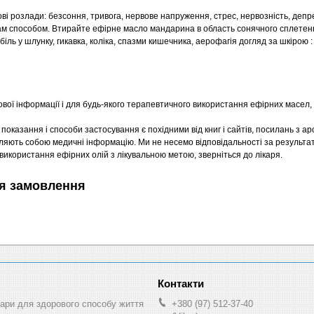
розлади: безсоння, тривога, нервове напруження, стрес, нервозність, депр
вам способом. Втирайте ефірне масло мандарина в область сонячного сплетен
біль у шлунку, гикавка, коліка, спазми кишечника, аерофагія догляд за шкірою :
ої інформації і для будь-якого терапевтичного використання ефірних масел, 
, показання і способи застосування є похідними від книг і сайтів, посилань з
 являють собою медичні інформацію. Ми не несемо відповідальності за результа
 використання ефірних олій з лікувальною метою, зверніться до лікаря.
я замовлення
ри для здорового способу життя
+380 (97) 512-37-40