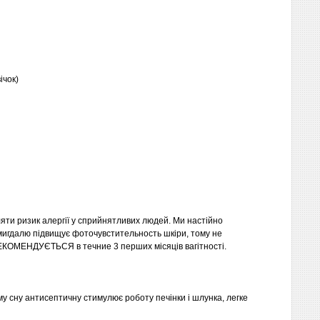
ічок)
ляти ризик алергії у сприйнятливих людей. Ми настійно
 мигдалю підвищує фоточувстительность шкіри, тому не
РЕКОМЕНДУЄТЬСЯ в течние 3 перших місяців вагітності.
сну антисептичну стимулює роботу печінки і шлунка, легке