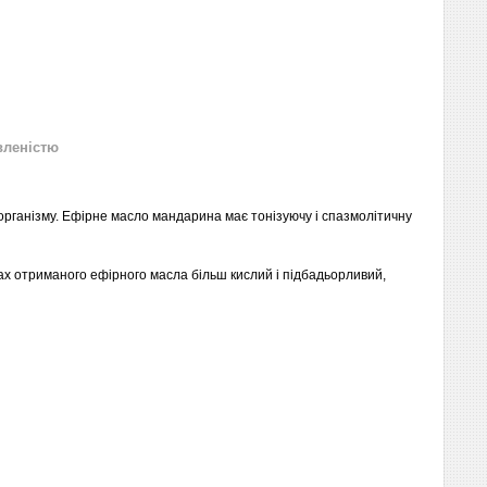
вленістю
організму. Ефірне масло мандарина має тонізуючу і спазмолітичну
х отриманого ефірного масла більш кислий і підбадьорливий,