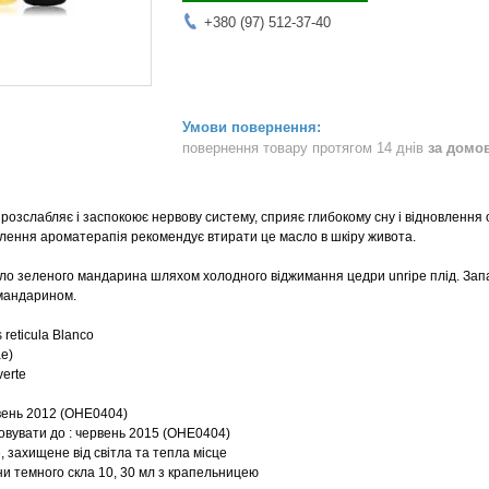
+380 (97) 512-37-40
повернення товару протягом 14 днів
за домо
озслабляє і заспокоює нервову систему, сприяє глибокому сну і відновлення 
влення ароматерапія рекомендує втирати це масло в шкіру живота.
о зеленого мандарина шляхом холодного віджимання цедри unripe плід. Запа
 мандарином.
 reticula Blanco
e)
verte
вень 2012 (OHE0404)
овувати до : червень 2015 (OHE0404)
, захищене від світла та тепла місце
ни темного скла 10, 30 мл з крапельницею