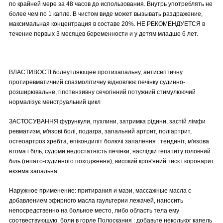
по крайней мере за 48 часов до использования. Внутрь употреблять не
более чем по 1 капле. В чистом виде может вызывать раздражение,
максимальная концентрация в составе 20%. НЕ РЕКОМЕНДУЕТСЯ в
течение первых 3 месяцев беременности и у детям младше 6 лет.
ВЛАСТИВОСТІ болеутляющее протизапальну, антисептичну
протиревматичний спазмолітичну відновлює печінку судинно-
розширювальне, гіпотензивну сечогінний потужний стимулюючий
нормалізує менструальний цикл
ЗАСТОСУВАННЯ фурункули, пухлини, затримка рідини, застій лімфи
ревматизм, м'язові болі, подагра, запальний артрит, поліартрит,
остеоартроз хребта, епікондиліт болючі запалення : тендиніт, м'язова
втома і біль, судоми недостатність печінки, наслідки гепатиту головний
біль (гепато-судинного походження), високий кров'яний тиск і коронарит
екзема запальна
Наружное применение: притирания и мази, массажные масла с
добавлением эфирного масла гаультерии лежачей, наносить
непосредственно на больное место, либо область тела ему
соотвествующую. боли в горле Полоскания : добавьте некольког капель