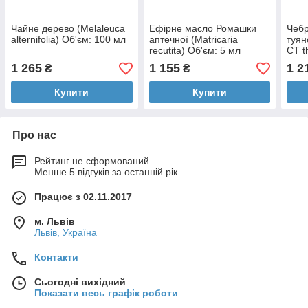
Чайне дерево (Melaleuca
Ефірне масло Ромашки
Чебр
alternifolia) Об'єм: 100 мл
аптечної (Matricaria
туян
recutita) Об'єм: 5 мл
CT t
мл
1 265
1 155
1 2
₴
₴
Купити
Купити
Про нас
Рейтинг не сформований
Менше 5 відгуків за останній рік
Працює з 02.11.2017
м. Львів
Львів, Україна
Контакти
Сьогодні вихідний
Показати весь графік роботи