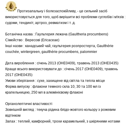
Протизапальну і болезаспокійливу, - це сильний засіб
використовується для того, щоб вирішити всі проблеми суглобів і м'язів :
судоми, тендиніт, артроз, ревматизм і т. д.
Ботанічна назва : Гаультерия лежача (Gaultheria procumbens)
Сімейство : Вересові (Ericaceae)
Інші назви : канадський чай, гаультерия розпростерта, Gaulthérie
couchée, wintergreen, gaulthérie procumbens, palommier
Дата вироблення : січень 2013 (OHE0409), травень 2013 (OHE0435)
Краще всього використовувати до : січень 2017 (OHE0409), травень
2017 (OHE0435)
Умови зберігання : сухе, захищене від світла та тепла місце
Форма випуску : флакони темного скла 10, 30 та 100 мл із
крапельницею, 250 мл в алюмінієвому флаконі
Органолептичні властивості
Зовнішній вигляд : текуча рідина блідо-жовтого кольору з рожевим
відтінком
Запах : теплий, камфорний, трохи карамельний, з шкіряними нотами