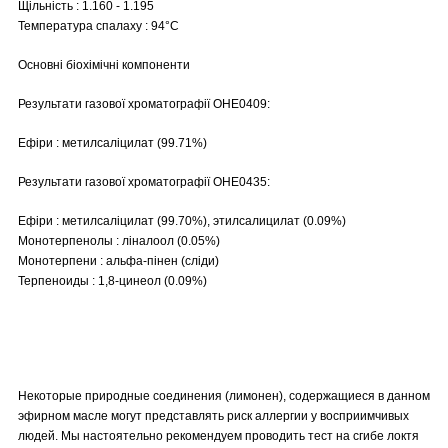
Щільність : 1.160 - 1.195
Температура спалаху : 94°C
Основні біохімічні компоненти
Результати газової хроматографії OHE0409:
Ефіри : метилсаліцилат (99.71%)
Результати газової хроматографії OHE0435:
Ефіри : метилсаліцилат (99.70%), этилсалицилат (0.09%)
Монотерпенолы : ліналоол (0.05%)
Монотерпени : альфа-пінен (сліди)
Терпеноиды : 1,8-цинеол (0.09%)
Некоторые природные соединения (лимонен), содержащиеся в данном
эфирном масле могут представлять риск аллергии у восприимчивых
людей. Мы настоятельно рекомендуем проводить тест на сгибе локтя