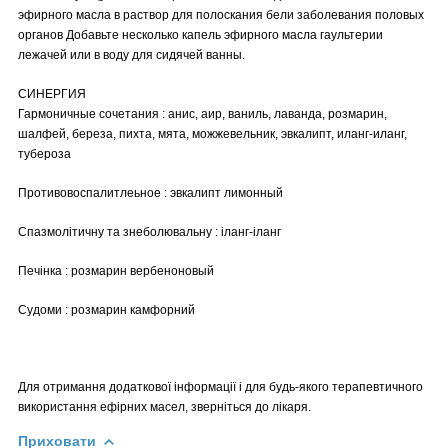
эфирного масла в раствор для полоскания бели заболевания половых
органов Добавьте несколько капель эфирного масла гаультерии
лежачей или в воду для сидячей ванны.
СИНЕРГИЯ
Гармоничные сочетания : анис, аир, ваниль, лаванда, розмарин,
шалфей, береза, пихта, мята, можжевельник, эвкалипт, иланг-иланг,
тубероза
Противовоспалитлеьное : эвкалипт лимонный
Спазмолітичну та знеболювальну : іланг-іланг
Печінка : розмарин вербеноновый
Судоми : розмарин камфорний
Для отримання додаткової інформації і для будь-якого терапевтичного
використання ефірних масел, зверніться до лікаря.
Приховати