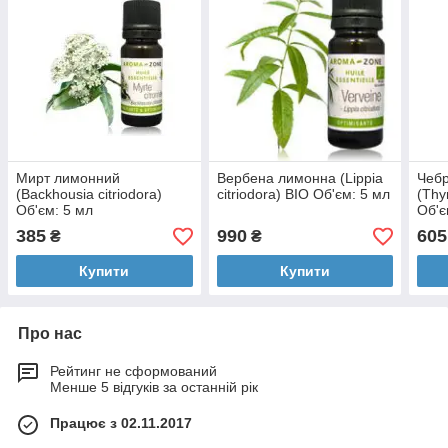
Мирт лимонний
Вербена лимонна (Lippia
Чеб
(Backhousia citriodora)
citriodora) BIO Об'єм: 5 мл
(Thy
Об'єм: 5 мл
Об'є
385
990
605
₴
₴
Купити
Купити
Про нас
Рейтинг не сформований
Менше 5 відгуків за останній рік
Працює з 02.11.2017