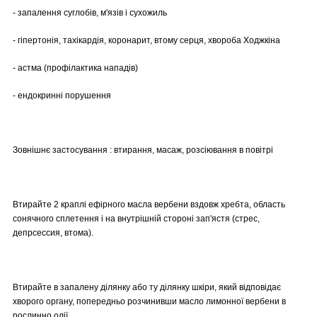
- запалення суглобів, м'язів і сухожиль
- гіпертонія, тахікардія, коронарит, втому серця, хвороба Ходжкіна
- астма (профілактика нападів)
- ендокринні порушення
Зовнішнє застосування : втирання, масаж, розсіювання в повітрі
Втирайте 2 краплі ефірного масла вербени вздовж хребта, область
сонячного сплетення і на внутрішній стороні зап'ястя (стрес,
депрсессия, втома).
Втирайте в запалену ділянку або ту ділянку шкіри, який відповідає
хворого органу, попередньо розчинивши масло лимонної вербени в
рослинно олії.