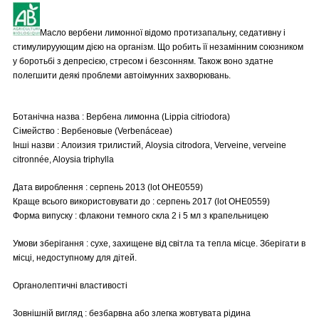
Масло вербени лимонної відомо протизапальну, седативну і
стимулируующим дією на організм. Що робить її незамінним союзником
у боротьбі з депресією, стресом і безсонням. Також воно здатне
полегшити деякі проблеми автоімунних захворювань.
Ботанічна назва : Вербена лимонна (Lippia citriodora)
Сімейство : Вербеновые (Verbenáceae)
Інші назви : Алоизия трилистий, Aloysia citrodora, Verveine, verveine
citronnée, Aloysia triphylla
Дата вироблення : серпень 2013 (lot OHE0559)
Краще всього використовувати до : серпень 2017 (lot OHE0559)
Форма випуску : флакони темного скла 2 і 5 мл з крапельницею
Умови зберігання : сухе, захищене від світла та тепла місце. Зберігати в
місці, недоступному для дітей.
Органолептичні властивості
Зовнішній вигляд : безбарвна або злегка жовтувата рідина