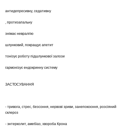
антидепресивну, седативну
, протизапальну
знімає невралгію
шлунковий, покращує апетит
тонізує роботу підшлункової залози
гармонізує ендокринну систему
ЗАСТОСУВАННЯ
- тривога, стрес, безсоння, нервові зриви, занепокоєння, розсіяний
склероз
- энтерколит, амебіаз, хвороба Крона