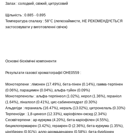
Запах : солодкий, свіжий, цитрусовий
Щільність : 0.885 - 0.895
Температура спалаху : 58°C (легкозаймисте, НЕ РЕКОМЕНДУЄТЬСЯ
застосовувати у виготовленні свічок)
Основні біохімічні компоненти
Результати газової хроматографії OHE0559 :
Монотерпени : лімонен (17.49%), бета-пінен (0.14%), гамма-терпінен
(0.06%), парацимен (0.04%), альфа-туйен (0.09%)
Монотерпенолы : альфа-терпінеол (1.02%), нерол (1.36%), гераніол
(1.64%), ліналоол (0.41%), цис-сабиненгидрат (0.30%)
Альдегіди : гераниаль (16.47%), нераль (13.02%), цитронелаль (0.33%)
Терпеноїди : 1,8-цинеол (12.33%), каріофілен-оксид (2.34%)
Сесквітерпени : ар-куркума (4.20%), бета-каріофілен (4.55%),
бициклогермакрен (3.42%), геракрен-D (2.36%), бета-куркума (1.35%),
цінгіберен (0.91%), алло-аромадендрен (0.58%), бета-бурбонен