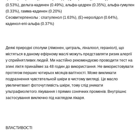
(0.53%), дельта-кадинен (0.49%), альфа-цедрен (0.35%), альфа-гумулен
(0.33%), гамма-кадинен (0.20%)
Сесквитерпенолы : спатуленол (1.63%), (E)-неролідол (0.64%),
кадинол-епі-альфа (0.37%)
Деякі природні сполуки (лімонен, цитраль, ліналоол, гераніол), що
містяться в даному ефірному маслі можуть представляти ризик алергії
у сприйнятливих людей. Ми настійно рекомендуємо проводити тест на
згині ліктя принаймні за 48 годин до використання. Не використовувати
протягом перших чотирьох місяців вагітності. Може викликати
подразнення чувствтельной шкіри в чистому вигляді. Це масло
увеличитвает фоточутливість шкіри, тому слід уникати
ультрафиолетого лікування і прямих сонячних променів. Внутрішнє
застосування виключно під наглядом лікаря.
ВЛАСТИВОСТІ