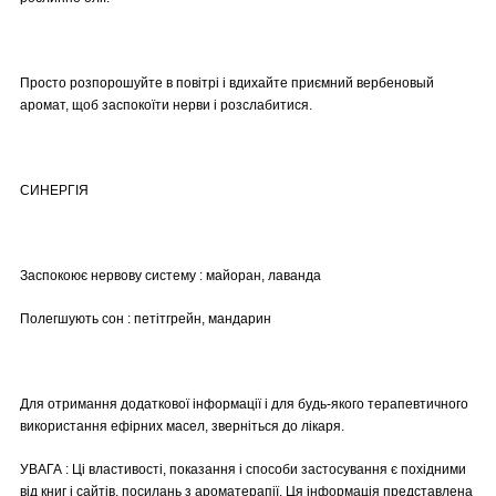
Просто розпорошуйте в повітрі і вдихайте приємний вербеновый
аромат, щоб заспокоїти нерви і розслабитися.
СИНЕРГІЯ
Заспокоює нервову систему : майоран, лаванда
Полегшують сон : петітгрейн, мандарин
Для отримання додаткової інформації і для будь-якого терапевтичного
використання ефірних масел, зверніться до лікаря.
УВАГА : Ці властивості, показання і способи застосування є похідними
від книг і сайтів, посилань з ароматерапії. Ця інформація представлена