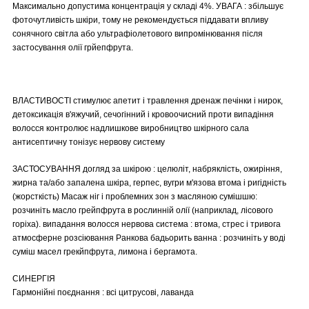
Максимально допустима концентрація у складі 4%. УВАГА : збільшує
фоточутливість шкіри, тому не рекомендується піддавати впливу
сонячного світла або ультрафіолетового випромінювання після
застосування олії грйепфрута.
ВЛАСТИВОСТІ стимулює апетит і травлення дренаж печінки і нирок,
детоксикація в'яжучий, сечогінний і кровоочисний проти випадіння
волосся контролює надлишкове виробництво шкірного сала
антисептичну тонізує нервову систему
ЗАСТОСУВАННЯ догляд за шкірою : целюліт, набряклість, ожиріння,
жирна та/або запалена шкіра, герпес, вугри м'язова втома і ригідність
(жорсткість) Масаж ніг і проблемних зон з масляною сумішшю:
розчиніть масло грейпфрута в рослинній олії (наприклад, лісового
горіха). випадання волосся нервова система : втома, стрес і тривога
атмосферне розсіювання Ранкова бадьорить ванна : розчиніть у воді
суміш масел грекйпфрута, лимона і бергамота.
СИНЕРГІЯ
Гармонійні поєднання : всі цитрусові, лаванда