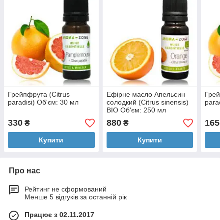
Грейпфрута (Citrus
Ефірне масло Апельсин
Грей
paradisi) Об'єм: 30 мл
солодкий (Citrus sinensis)
para
BIO Об'єм: 250 мл
330
880
165
₴
₴
Купити
Купити
Про нас
Рейтинг не сформований
Менше 5 відгуків за останній рік
Працює з 02.11.2017