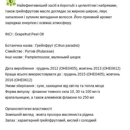
Найефективніший засіб в боротьбі з целюлітом і набряками,
також грейпфрутове масло доглядає за жирною шкірою, лікує
запалення і зупиняє випадання волосся. Його приємний аромат
заряджає енергією і освіжає атмосферу.
INCI : Grapefruit Peel OIl
Ботанічна назва : Грейпфрут (Citrus paradisi)
Сімейство : Рутові (Rutaceae)
Інші назви : Pamplemousse, маленький шедок
Дата вироблення : грудень 2012 (OHE0405), жовтень 2013 (OHE0612)
Краще всього використовувати до : грудень 2015 (OHE0405), жовтень
2016 (OHE0612)
Умови зберігання : сухе, захищене від світла та тепла місце
Форма випуску : флакони темного скла 10, 30 та 100 мл із
крапельницею, а також алюмінієві флакони по 250 мл
Органолептичні властивості
Зовнішній вигляд : жовта прозора масляниста рідина
Запах : характерний грейпфрутовий, кислий і солодкий