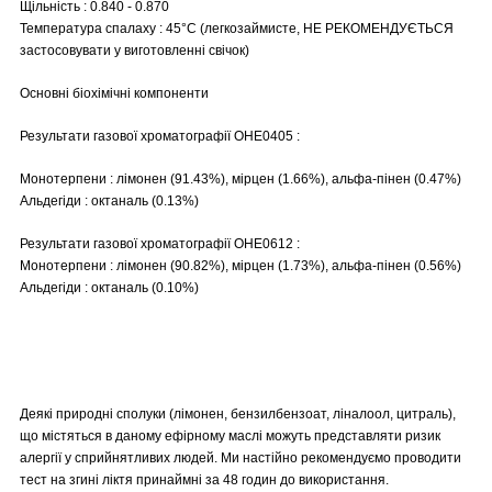
Щільність : 0.840 - 0.870
Температура спалаху : 45°C (легкозаймисте, НЕ РЕКОМЕНДУЄТЬСЯ
застосовувати у виготовленні свічок)
Основні біохімічні компоненти
Результати газової хроматографії OHE0405 :
Монотерпени : лімонен (91.43%), мірцен (1.66%), альфа-пінен (0.47%)
Альдегіди : октаналь (0.13%)
Результати газової хроматографії OHE0612 :
Монотерпени : лімонен (90.82%), мірцен (1.73%), альфа-пінен (0.56%)
Альдегіди : октаналь (0.10%)
Деякі природні сполуки (лімонен, бензилбензоат, ліналоол, цитраль),
що містяться в даному ефірному маслі можуть представляти ризик
алергії у сприйнятливих людей. Ми настійно рекомендуємо проводити
тест на згині ліктя принаймні за 48 годин до використання.