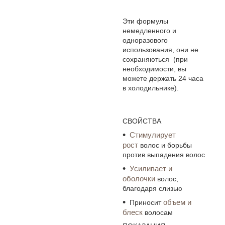
Эти формулы
немедленного и
одноразового
использования, они не
сохраняються (при
необходимости, вы
можете держать 24 часа
в холодильнике).
СВОЙСТВА
Стимулирует
рост
волос и борьбы
против выпадения волос
Усиливает и
оболочки
волос,
благодаря слизью
объем и
Приносит
блеск
волосам