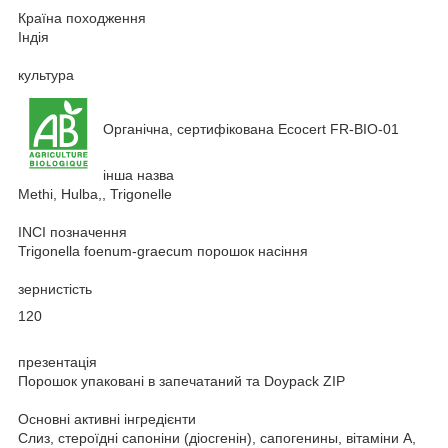
Країна походження
Індія
культура
Органічна, сертифікована Ecocert FR-BIO-01
інша назва
Methi, Hulba,, Trigonelle
INCI позначення
Trigonella foenum-graecum порошок насіння
зернистість
120
презентація
Порошок упаковані в запечатаний та Doypack ZIP
Основні активні інгредієнти
Слиз, стероїдні сапоніни (діосгенін), сапогенины, вітаміни А,