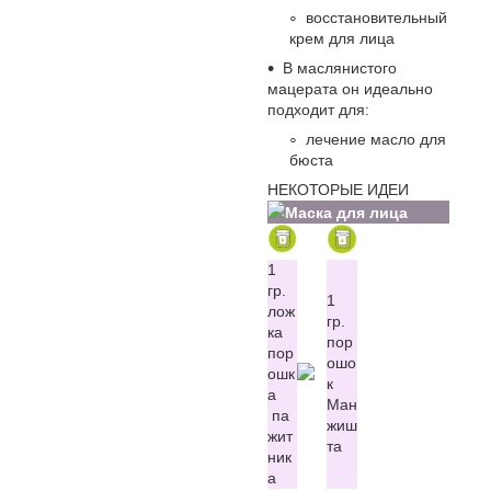
восстановительный
крем для лица
В маслянистого
мацерата он идеально
подходит для:
лечение масло для
бюста
НЕКОТОРЫЕ ИДЕИ
Маска для лица
1
гр.
1
лож
гр.
ка
пор
пор
ошо
ошк
к
а
Ман
па
жиш
жит
та
ник
а