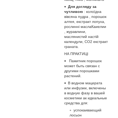
Для догляду за
чутливою
: колоїдна
вівсяна пудра , порошок
алтея, екстракт лопуха,
рослинні маслаКаиелии
, журавлини,
маслянистий настій
календули, СО2 екстракт
граната.
НА ПРАКТИЦІ
Пажитник порошок
может быть связан с
другими порошками
растений.
В водном мацерата
или инфузии, включены
в водную фазу в вашей
косметики ак идеальные
средства для:
успокаивающий
лосьон