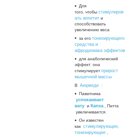
Для
стимулиров
того, чтобы
ать аппетит
и
способствовать
увеличению веса
тонизирующего
за его
средства и
афродизиака эффектов
для анаболический
эффект: она
прирост
стимулирует
мышечной массы
Аюрведе
В
:
Пажитника
успокаивает
вату
Капха
и
, Питта
увеличивается.
Он известен
стимулирующее,
как
тонизирующее
,