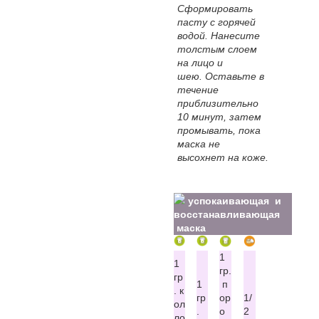
Сформировать
пасту с горячей
водой. Нанесите
толстым слоем
на лицо и
шею. Оставьте в
течение
приблизительно
10 минут, затем
промывать, пока
маска не
высохнет на коже.
успокаивающая и
восстанавливающая
маска
1
1
гр.
гр
1
п
. к
гр
ор
1/
ол
.
о
2
ло