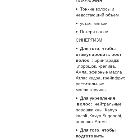
ПОКАЗАНИЯ
Тонкие волосы и
недостающий объем
устал, мягкий
Потеря волос
СИНЕРГИЗМ
Для того, чтобы
стимулировать рост
волос
: Брингарадж
,порошок, крапива,
Амла, эфирные масла
Атлас кедра, грейпфрут,
растительные
масла горчицы.
Для укрепления
волос:
нейтральные
порошки хны, Капур
kachli ,Качур Sugandhi,
порошок Алтея .
Для того, чтобы
подготовить