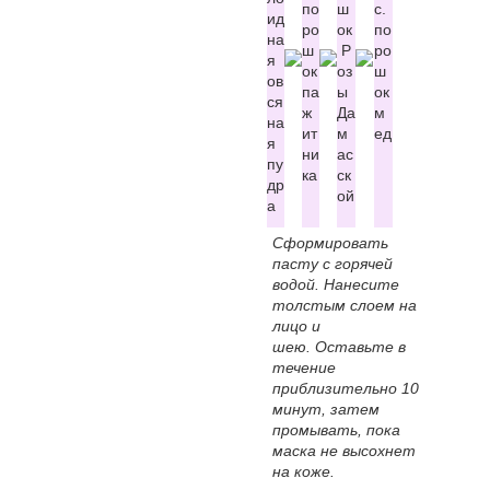
по
ш
с.
ид
ро
ок
по
на
ш
Р
ро
я
ок
оз
ш
ов
па
ы
ок
ся
ж
Да
м
на
ит
м
ед
я
ни
ас
пу
ка
ск
др
ой
а
Сформировать
пасту с горячей
водой. Нанесите
толстым слоем на
лицо и
шею. Оставьте в
течение
приблизительно 10
минут, затем
промывать, пока
маска не высохнет
на коже.