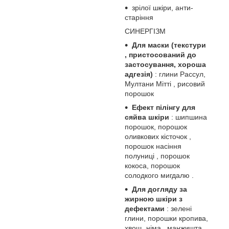
зрілої шкіри, анти-
старіння
СИНЕРГІЗМ
Для маски (текстури
, пристосований до
застосування, хороша
адгезія)
: глини Рассул,
Мултани Мітті , рисовий
порошок
Ефект пілінгу для
сяйва шкіри
: шипшина
порошок, порошок
оливкових кісточок ,
порошок насіння
полуниці , порошок
кокоса, порошок
солодкого мигдалю .
Для догляду за
жирною шкіри з
дефектами
: зелені
глини, порошки кропива,
хвощ, німа , манжишта