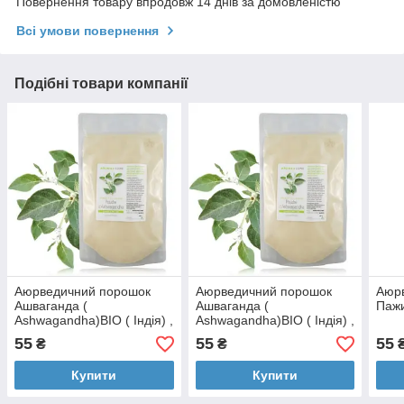
Повернення товару впродовж 14 днів за домовленістю
Всі умови повернення
Подібні товари компанії
Аюрведичний порошок
Аюрведичний порошок
Аюр
Ашваганда (
Ашваганда (
Пажи
Ashwagandha)BIO ( Індія) ,
Ashwagandha)BIO ( Індія) ,
15 г
15 г
55
55
55
₴
₴
Купити
Купити