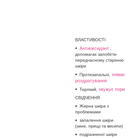
ВЛАСТИВОСТІ
Антиоксидант
,
допомагає запобігти
передчасному старінню
шкіри
знімає
Протизапальні,
роздратування
звужує пори
Терпкий,
СВІДЧЕННЯ
Жирна шкіра з
проблемами
запалення шкіри
(акне, прищі та висипи)
подразненої шкіри