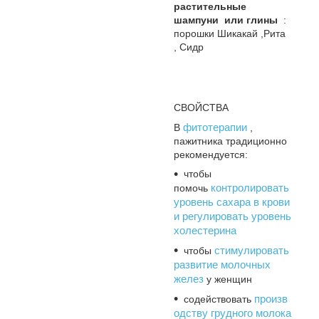
растительные
шампуни
или глины
:
порошки Шикакай ,Рита
, Сидр
СВОЙСТВА
фитотерапии
В
,
пажитника традиционно
рекомендуется:
чтобы
контролировать
помочь
уровень сахара в крови
и регулировать уровень
холестерина
стимулировать
чтобы
развитие молочных
желез
у женщин
произв
содействовать
одству грудного молока