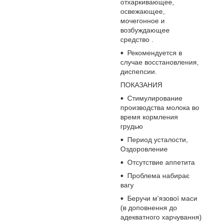
отхаркивающее,
освежающее,
мочегонное и
возбуждающее
средство .
Рекомендуется в
случае восстановления,
диспепсии.
ПОКАЗАНИЯ
Стимулирование
производства молока во
время кормления
грудью
Период усталости,
Оздоровление
Отсутствие аппетита
Проблема набирає
вагу
Беручи м'язової маси
(в доповнення до
адекватного харчування)