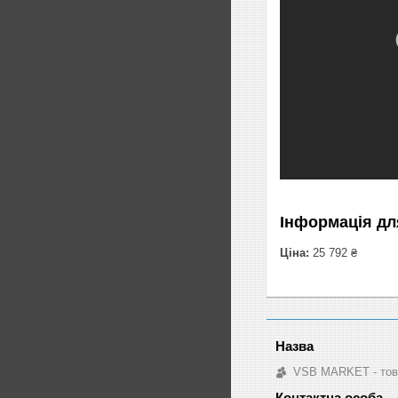
Інформація дл
Ціна:
25 792 ₴
VSB MARKET - това