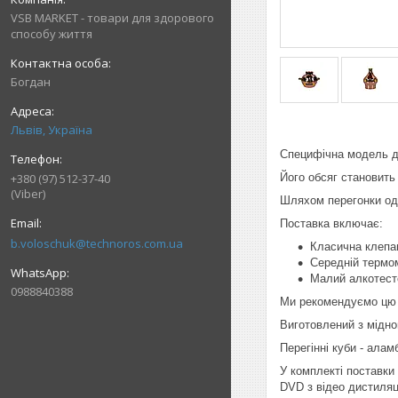
VSB MARKET - товари для здорового
способу життя
Богдан
Львів, Україна
Специфічна модель д
Його обсяг становить 
+380 (97) 512-37-40
(Viber)
Шляхом перегонки оде
Поставка включає:
b.voloschuk@technoros.com.ua
Класична клепан
Середній термо
Малий алкотесте
0988840388
Ми рекомендуємо цю м
Виготовлений з мідног
Перегінні куби - алам
У комплекті поставки
DVD з відео дистиляці