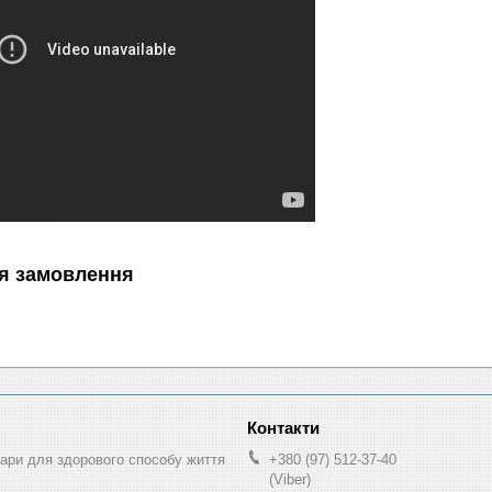
я замовлення
ри для здорового способу життя
+380 (97) 512-37-40
(Viber)