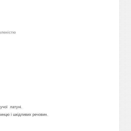
вленістю
кучої латуні.
свинцю і шкідливих речовин.