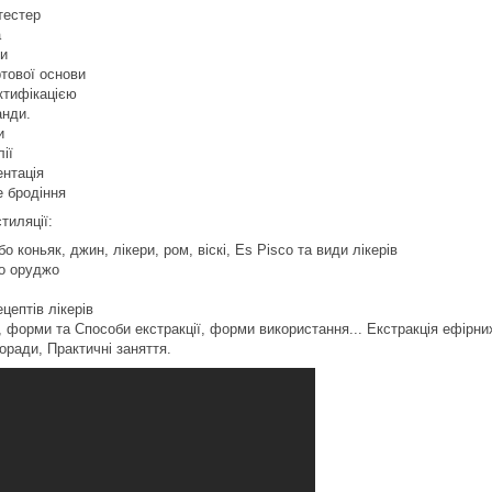
тестер
а
си
тової основи
ктифікацією
анди.
и
ії
нтація
е бродіння
тиляції:
або коньяк, джин, лікери, ром, віскі, Es Pisco та види лікерів
го оруджо
цептів лікерів
, форми та Способи екстракції, форми використання... Екстракція ефірних 
оради, Практичні заняття.