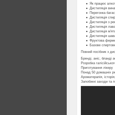
Як працює алко
Дистиляція вин
Перегонка бага
Дистиляція спир
Дистиляція з ре
Дистиляція лав
Дистиляція м'ят
Дистиляція шавл
Фруктова ферме
Базове спиртов
Повний посібник з дис
​Бренді, аніс, бланді 
Розробка галісійсько
Приготування лікеру
Понад 50 домашніх ре
Ароматерапія, історія
Запобіжні заходи та п