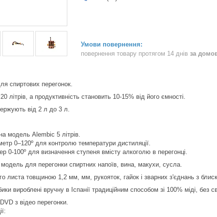
повернення товару протягом 14 днів
за домо
ля спиртових перегонок.
20 літрів, а продуктивність становить 10-15% від його ємності.
ржують від 2 л до 3 л.
а модель Alembic 5 літрів.
метр 0–120º для контролю температури дистиляції.
р 0-100º для визначення ступеня вмісту алкоголю в перегонці.
одель для перегонки спиртних напоїв, вина, макухи, сусла.
о листа товщиною 1,2 мм, мм, рукояток, гайок і зварних з'єднань з блис
бики вироблені вручну в Іспанії традиційним способом зі 100% міді, без 
 DVD з відео перегонки.
ї: