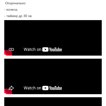
Опціонально:
- колеса;
- таймер до 30 хв.