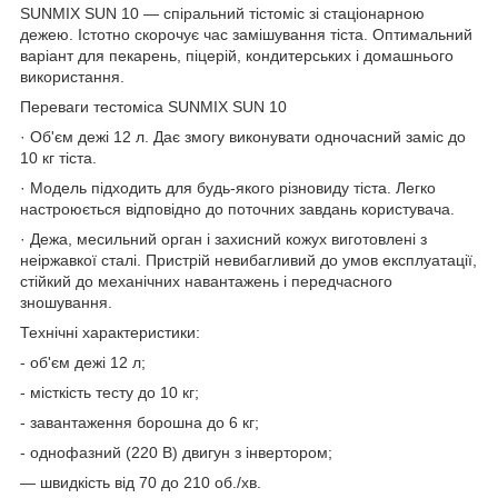
SUNMIX SUN 10 — спіральний тістоміс зі стаціонарною
дежею. Істотно скорочує час замішування тіста. Оптимальний
варіант для пекарень, піцерій, кондитерських і домашнього
використання.
Переваги тестоміса SUNMIX SUN 10
· Об'єм дежі 12 л. Дає змогу виконувати одночасний заміс до
10 кг тіста.
· Модель підходить для будь-якого різновиду тіста. Легко
настроюється відповідно до поточних завдань користувача.
· Дежа, месильний орган і захисний кожух виготовлені з
неіржавкої сталі. Пристрій невибагливий до умов експлуатації,
стійкий до механічних навантажень і передчасного
зношування.
Технічні характеристики:
- об'єм дежі 12 л;
- місткість тесту до 10 кг;
- завантаження борошна до 6 кг;
- однофазний (220 В) двигун з інвертором;
— швидкість від 70 до 210 об./хв.