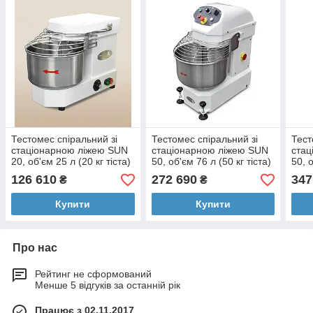
Тестомес спіральний зі
Тестомес спіральний зі
Тест
стаціонарною ліжею SUN
стаціонарною ліжею SUN
стац
20, об'єм 25 л (20 кг тіста)
50, об'єм 76 л (50 кг тіста)
50, о
126 610
272 690
347
₴
₴
Купити
Купити
Про нас
Рейтинг не сформований
Менше 5 відгуків за останній рік
Працює з 02.11.2017