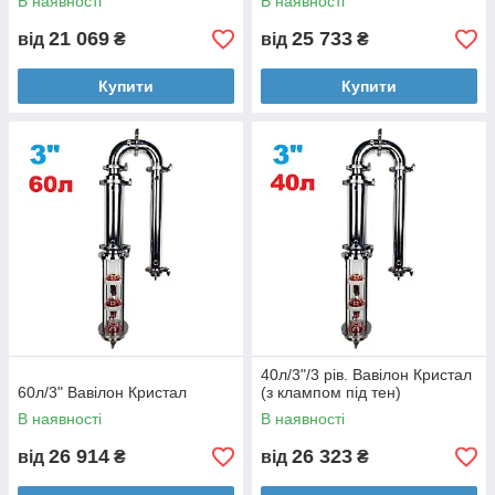
В наявності
В наявності
21 069
25 733
від
₴
від
₴
Купити
Купити
40л/3"/3 рів. Вавілон Кристал
60л/3" Вавілон Кристал
(з клампом під тен)
В наявності
В наявності
26 914
26 323
від
₴
від
₴