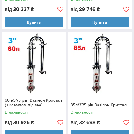
30 337
29 746
від
₴
від
₴
Купити
Купити
60л/3"/5 рів. Вавілон Кристал
(з клампом під тен)
85л/3"/5 рів Вавілон Кристал
В наявності
В наявності
30 926
32 698
від
₴
від
₴