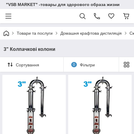
"VSB MARKET" -товары для здорового образа жизни
Товари та послуги
Домашня крафтова дистиляція
Ск
3" Колпачкові колони
Сортування
0
Фільтри